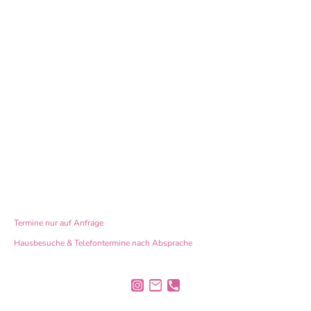
Sprechzeiten:
Montag 08:00 - 15:00 Uhr
Dienstag 08:00 - 18:00 Uhr
Mittwoch 08:00 - 15:00 Uhr
Donnerstag 08:00 - 15:00 Uhr
Freitag 10
:
00 - 19:00 Uhr
Termine nur auf Anfrage
Hausbesuche & Telefontermine nach Absprache
© Urheberrecht. Alle Rechte vorbehalten.